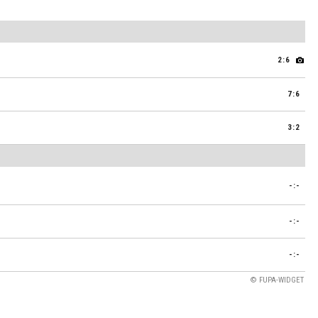
2:6
7:6
3:2
-:-
-:-
-:-
© FUPA-WIDGET