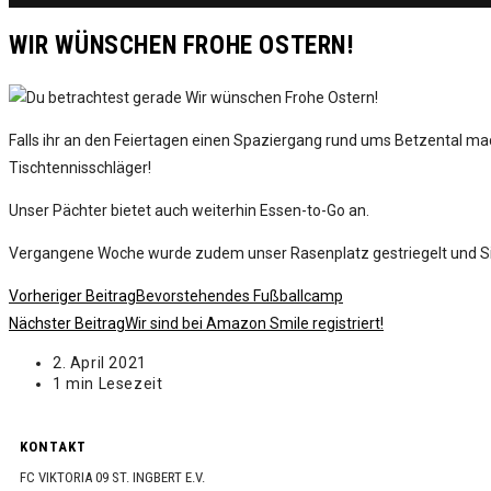
WIR WÜNSCHEN FROHE OSTERN!
Falls ihr an den Feiertagen einen Spaziergang rund ums Betzental m
Tischtennisschläger!
Unser Pächter bietet auch weiterhin Essen-to-Go an.
Vergangene Woche wurde zudem unser Rasenplatz gestriegelt und Sitz
Weitere
Vorheriger Beitrag
Bevorstehendes Fußballcamp
Artikel
Nächster Beitrag
Wir sind bei Amazon Smile registriert!
ansehen
Beitrag
2. April 2021
veröffentlicht:
Lesedauer:
1 min Lesezeit
KONTAKT
FC VIKTORIA 09 ST. INGBERT E.V.