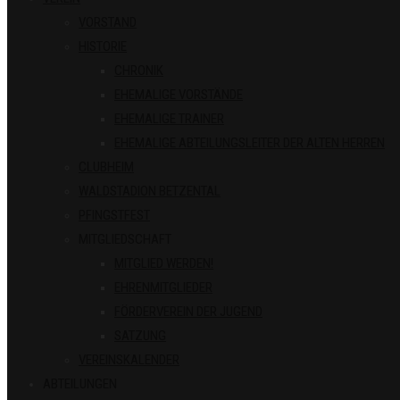
VORSTAND
HISTORIE
CHRONIK
EHEMALIGE VORSTÄNDE
EHEMALIGE TRAINER
EHEMALIGE ABTEILUNGSLEITER DER ALTEN HERREN
CLUBHEIM
WALDSTADION BETZENTAL
PFINGSTFEST
MITGLIEDSCHAFT
MITGLIED WERDEN!
EHRENMITGLIEDER
FÖRDERVEREIN DER JUGEND
SATZUNG
VEREINSKALENDER
ABTEILUNGEN