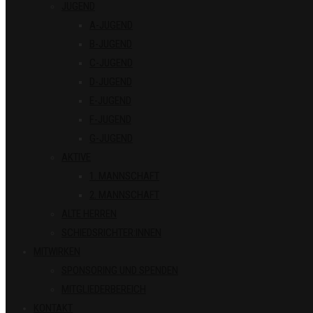
JUGEND
A-JUGEND
B-JUGEND
C-JUGEND
D-JUGEND
E-JUGEND
F-JUGEND
G-JUGEND
AKTIVE
1. MANNSCHAFT
2. MANNSCHAFT
ALTE HERREN
SCHIEDSRICHTER:INNEN
MITWIRKEN
SPONSORING UND SPENDEN
MITGLIEDERBEREICH
KONTAKT