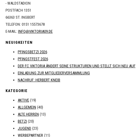
- WALDSTADION
POSTFACH 1351
66363 ST. INGBERT
TELEFON: 0151 15573678
E-MAIL:
INFO@VIKTORIA09.DE
NEUIGKEITEN
PFINGSBETZI 2026
PFINGSTFEST 2026
DER FC VIKTORIA ÄNDERT SEINE STRUKTUREN UND STELLT SICH NEU AUF
EINLADUNG ZUR MITGLIEDERVERSAMMLUNG
NACHRUF: HERBERT KNEIB
KATEGORIE
AKTIVE
(19)
ALLGEMEIN
(40)
ALTE HERREN
(13)
BETZI
(20)
JUGEND
(23)
WERBEPARTNER
(11)