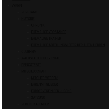
VEREIN
VORSTAND
HISTORIE
CHRONIK
EHEMALIGE VORSTÄNDE
EHEMALIGE TRAINER
EHEMALIGE ABTEILUNGSLEITER DER ALTEN HERREN
CLUBHEIM
WALDSTADION BETZENTAL
PFINGSTFEST
MITGLIEDSCHAFT
MITGLIED WERDEN!
EHRENMITGLIEDER
FÖRDERVEREIN DER JUGEND
SATZUNG
VEREINSKALENDER