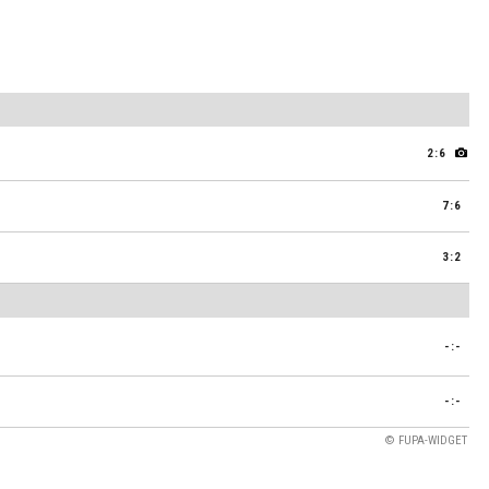
2:6
7:6
3:2
-:-
-:-
© FUPA-WIDGET