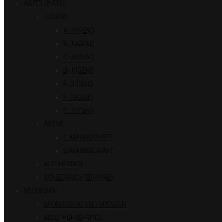
ABTEILUNGEN
JUGEND
A-JUGEND
B-JUGEND
C-JUGEND
D-JUGEND
E-JUGEND
F-JUGEND
G-JUGEND
AKTIVE
1. MANNSCHAFT
2. MANNSCHAFT
ALTE HERREN
SCHIEDSRICHTER:INNEN
MITWIRKEN
SPONSORING UND SPENDEN
MITGLIEDERBEREICH