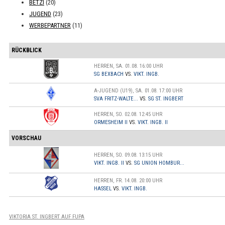
BETZI
(20)
JUGEND
(23)
WERBEPARTNER
(11)
RÜCKBLICK
HERREN, SA. 01.08. 16:00 UHR
SG BEXBACH
VS.
VIKT. INGB.
A-JUGEND (U19), SA. 01.08. 17:00 UHR
SVA FRITZ-WALTE...
VS.
SG ST. INGBERT
HERREN, SO. 02.08. 12:45 UHR
ORMESHEIM II
VS.
VIKT. INGB. II
VORSCHAU
HERREN, SO. 09.08. 13:15 UHR
VIKT. INGB. II
VS.
SG UNION HOMBUR...
HERREN, FR. 14.08. 20:00 UHR
HASSEL
VS.
VIKT. INGB.
VIKTORIA ST. INGBERT AUF FUPA