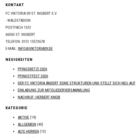
KONTAKT
FC VIKTORIA 09 ST. INGBERT E.V.
- WALDSTADION
POSTFACH 1351
66363 ST. INGBERT
TELEFON: 0151 15573678
E-MAIL:
INFO@VIKTORIA09.DE
NEUIGKEITEN
PFINGSBETZI 2026
PFINGSTFEST 2026
DER FC VIKTORIA ÄNDERT SEINE STRUKTUREN UND STELLT SICH NEU AUF
EINLADUNG ZUR MITGLIEDERVERSAMMLUNG
NACHRUF: HERBERT KNEIB
KATEGORIE
AKTIVE
(19)
ALLGEMEIN
(40)
ALTE HERREN
(13)