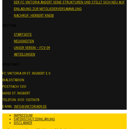
DER FC VIKTORIA ÄNDERT SEINE STRUKTUREN UND STELLT SICH NEU AUF
EINLADUNG ZUR MITGLIEDERVERSAMMLUNG
NACHRUF: HERBERT KNEIB
SEITEN
STARTSEITE
NEUIGKEITEN
UNSER VEREIN – FCV 09
ABTEILUNGEN
KONTAKT
FC VIKTORIA 09 ST. INGBERT E.V.
WALDSTADION
POSTFACH 1351
66363 ST. INGBERT
TELEFON: 0151 15573678
E-MAIL:
INFO@VIKTORIA09.DE
IMPRESSUM
DATENSCHUTZERKLÄRUNG
DISCLAIMER