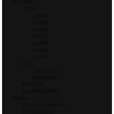
ABTEILUNGEN
JUGEND
A-JUGEND
B-JUGEND
C-JUGEND
D-JUGEND
E-JUGEND
F-JUGEND
G-JUGEND
AKTIVE
1. MANNSCHAFT
2. MANNSCHAFT
ALTE HERREN
SCHIEDSRICHTER:INNEN
MITWIRKEN
SPONSORING UND SPENDEN
MITGLIEDERBEREICH