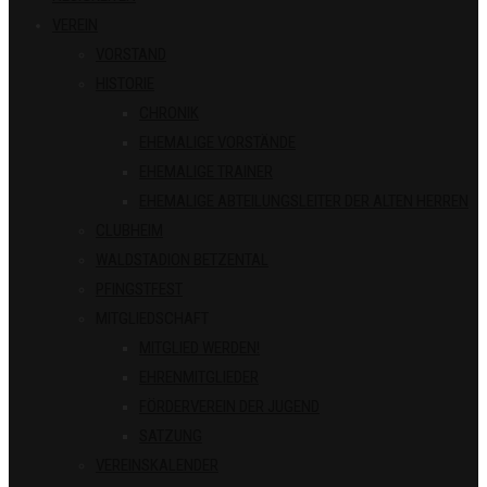
VEREIN
VORSTAND
HISTORIE
CHRONIK
EHEMALIGE VORSTÄNDE
EHEMALIGE TRAINER
EHEMALIGE ABTEILUNGSLEITER DER ALTEN HERREN
CLUBHEIM
WALDSTADION BETZENTAL
PFINGSTFEST
MITGLIEDSCHAFT
MITGLIED WERDEN!
EHRENMITGLIEDER
FÖRDERVEREIN DER JUGEND
SATZUNG
VEREINSKALENDER