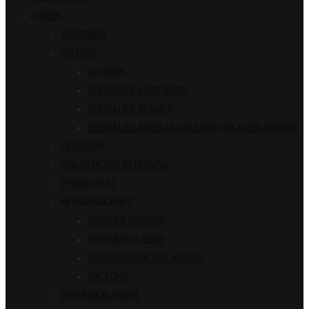
VEREIN
VORSTAND
HISTORIE
CHRONIK
EHEMALIGE VORSTÄNDE
EHEMALIGE TRAINER
EHEMALIGE ABTEILUNGSLEITER DER ALTEN HERREN
CLUBHEIM
WALDSTADION BETZENTAL
PFINGSTFEST
MITGLIEDSCHAFT
MITGLIED WERDEN!
EHRENMITGLIEDER
FÖRDERVEREIN DER JUGEND
SATZUNG
VEREINSKALENDER