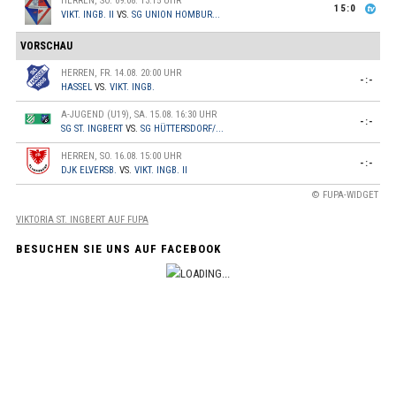
HERREN, SO. 09.08. 13:15 UHR
15:0
VIKT. INGB. II
VS.
SG UNION HOMBUR...
VORSCHAU
HERREN, FR. 14.08. 20:00 UHR
-:-
HASSEL
VS.
VIKT. INGB.
A-JUGEND (U19), SA. 15.08. 16:30 UHR
-:-
SG ST. INGBERT
VS.
SG HÜTTERSDORF/...
HERREN, SO. 16.08. 15:00 UHR
-:-
DJK ELVERSB.
VS.
VIKT. INGB. II
© FUPA-WIDGET
VIKTORIA ST. INGBERT AUF FUPA
BESUCHEN SIE UNS AUF FACEBOOK