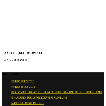
ZÄHLER (SEIT 01.09.15)
481525
BESUCHER
UNSER FCV
PFINGSBETZI 2026
PFINGSTFEST 2026
DER FC VIKTORIA ÄNDERT SEINE STRUKTUREN UND STELLT SICH NEU AUF
EINLADUNG ZUR MITGLIEDERVERSAMMLUNG
NACHRUF: HERBERT KNEIB