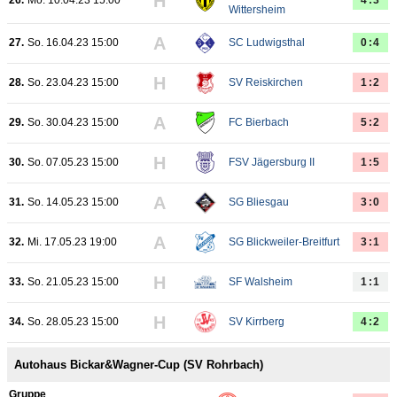
H
26.
Mo. 10.04.23 15:00
4:3
Wittersheim
A
27.
So. 16.04.23 15:00
SC Ludwigsthal
0:4
H
28.
So. 23.04.23 15:00
SV Reiskirchen
1:2
A
29.
So. 30.04.23 15:00
FC Bierbach
5:2
H
30.
So. 07.05.23 15:00
FSV Jägersburg II
1:5
A
31.
So. 14.05.23 15:00
SG Bliesgau
3:0
A
32.
Mi. 17.05.23 19:00
SG Blickweiler-Breitfurt
3:1
H
33.
So. 21.05.23 15:00
SF Walsheim
1:1
H
34.
So. 28.05.23 15:00
SV Kirrberg
4:2
Autohaus Bickar&Wagner-Cup (SV Rohrbach)
Gruppe