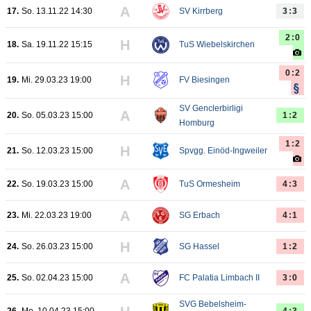
A
17.
So. 13.11.22 14:30
SV Kirrberg
3:3
2:0
H
18.
Sa. 19.11.22 15:15
TuS Wiebelskirchen
0:2
H
19.
Mi. 29.03.23 19:00
FV Biesingen
SV Genclerbirligi
A
20.
So. 05.03.23 15:00
1:2
Homburg
1:2
H
21.
So. 12.03.23 15:00
Spvgg. Einöd-Ingweiler
A
22.
So. 19.03.23 15:00
TuS Ormesheim
4:3
A
23.
Mi. 22.03.23 19:00
SG Erbach
4:1
H
24.
So. 26.03.23 15:00
SG Hassel
1:2
A
25.
So. 02.04.23 15:00
FC Palatia Limbach II
3:0
SVG Bebelsheim-