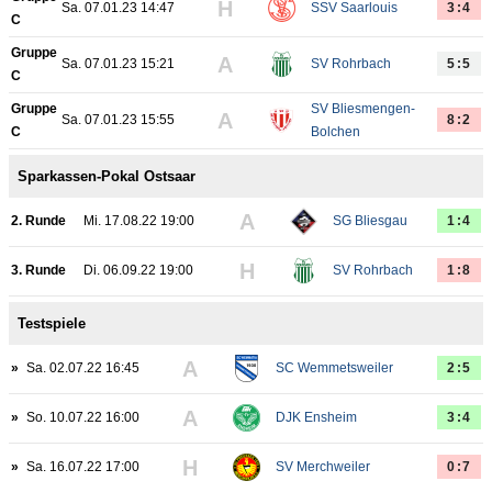
H
Sa. 07.01.23 14:47
SSV Saarlouis
3:4
C
Gruppe
A
Sa. 07.01.23 15:21
SV Rohrbach
5:5
C
Gruppe
SV Bliesmengen-
A
Sa. 07.01.23 15:55
8:2
C
Bolchen
Sparkassen-Pokal Ostsaar
A
2. Runde
Mi. 17.08.22 19:00
SG Bliesgau
1:4
H
3. Runde
Di. 06.09.22 19:00
SV Rohrbach
1:8
Testspiele
A
»
Sa. 02.07.22 16:45
SC Wemmetsweiler
2:5
A
»
So. 10.07.22 16:00
DJK Ensheim
3:4
H
»
Sa. 16.07.22 17:00
SV Merchweiler
0:7