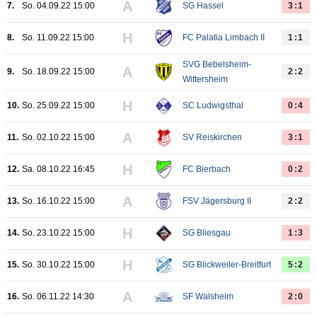
A
7.
So. 04.09.22 15:00
SG Hassel
3:1
H
8.
So. 11.09.22 15:00
FC Palatia Limbach II
1:1
SVG Bebelsheim-
A
9.
So. 18.09.22 15:00
2:2
Wittersheim
H
10.
So. 25.09.22 15:00
SC Ludwigsthal
0:4
A
11.
So. 02.10.22 15:00
SV Reiskirchen
3:1
H
12.
Sa. 08.10.22 16:45
FC Bierbach
0:2
A
13.
So. 16.10.22 15:00
FSV Jägersburg II
2:2
H
14.
So. 23.10.22 15:00
SG Bliesgau
1:3
H
15.
So. 30.10.22 15:00
SG Blickweiler-Breitfurt
5:2
A
16.
So. 06.11.22 14:30
SF Walsheim
2:0