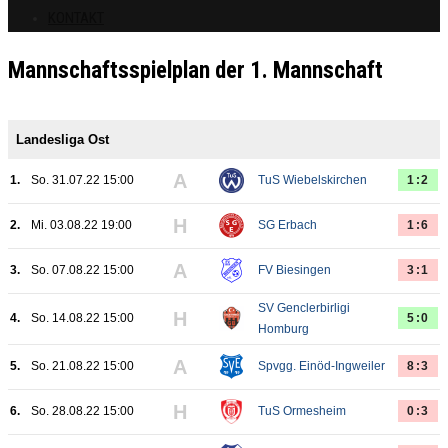
KONTAKT
Mannschaftsspielplan der 1. Mannschaft
Landesliga Ost
A
1.
So. 31.07.22 15:00
TuS Wiebelskirchen
1:2
H
2.
Mi. 03.08.22 19:00
SG Erbach
1:6
A
3.
So. 07.08.22 15:00
FV Biesingen
3:1
SV Genclerbirligi
H
4.
So. 14.08.22 15:00
5:0
Homburg
A
5.
So. 21.08.22 15:00
Spvgg. Einöd-Ingweiler
8:3
H
6.
So. 28.08.22 15:00
TuS Ormesheim
0:3