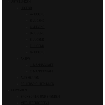
ABTEILUNGEN
JUGEND
A-JUGEND
B-JUGEND
C-JUGEND
D-JUGEND
E-JUGEND
F-JUGEND
G-JUGEND
AKTIVE
1. MANNSCHAFT
2. MANNSCHAFT
ALTE HERREN
SCHIEDSRICHTER:INNEN
MITWIRKEN
SPONSORING UND SPENDEN
MITGLIEDERBEREICH