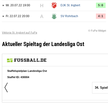
H
»
Mi. 20.07.22 19:00
DJK St. Ingbert
5:0
A
»
Fr. 22.07.22 20:00
SV Rohrbach
4:1
© FuPa-Widget
Viktoria St. Ingbert auf FuPa
Aktueller Spieltag der Landesliga Ost