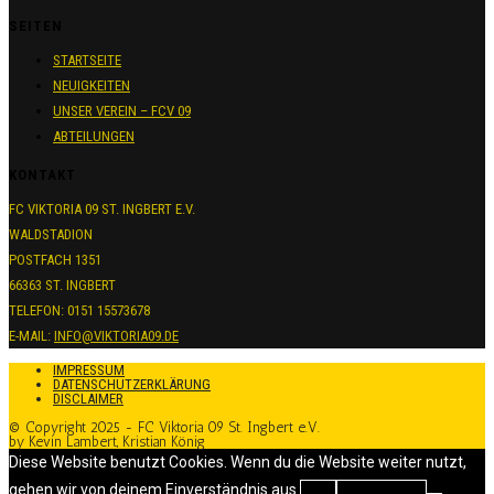
SEITEN
STARTSEITE
NEUIGKEITEN
UNSER VEREIN – FCV 09
ABTEILUNGEN
KONTAKT
FC VIKTORIA 09 ST. INGBERT E.V.
WALDSTADION
POSTFACH 1351
66363 ST. INGBERT
TELEFON: 0151 15573678
E-MAIL:
INFO@VIKTORIA09.DE
IMPRESSUM
DATENSCHUTZERKLÄRUNG
DISCLAIMER
© Copyright 2025 - FC Viktoria 09 St. Ingbert e.V.
by Kevin Lambert, Kristian König
Diese Website benutzt Cookies. Wenn du die Website weiter nutzt,
gehen wir von deinem Einverständnis aus.
OK
Weiterlesen