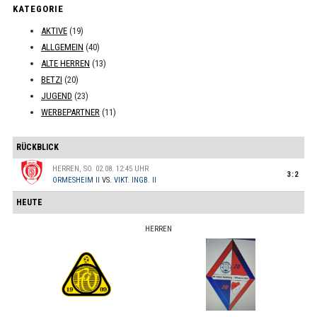
KATEGORIE
AKTIVE
(19)
ALLGEMEIN
(40)
ALTE HERREN
(13)
BETZI
(20)
JUGEND
(23)
WERBEPARTNER
(11)
RÜCKBLICK
HERREN, SO. 02.08. 12:45 UHR
3:2
ORMESHEIM II
VS.
VIKT. INGB. II
HEUTE
HERREN