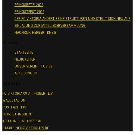
PFINGSBETZI 2026
PFINGSTFEST 2026
DER FC VIKTORIA ÄNDERT SEINE STRUKTUREN UND STELLT SICH NEU AUF
EINLADUNG ZUR MITGLIEDERVERSAMMLUNG
NACHRUF: HERBERT KNEIB
SEITEN
STARTSEITE
NEUIGKEITEN
UNSER VEREIN – FCV 09
ABTEILUNGEN
KONTAKT
FC VIKTORIA 09 ST. INGBERT E.V.
WALDSTADION
POSTFACH 1351
66363 ST. INGBERT
TELEFON: 0151 15573678
E-MAIL:
INFO@VIKTORIA09.DE