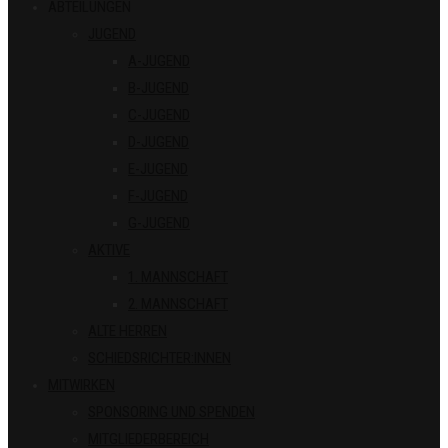
ABTEILUNGEN
JUGEND
A-JUGEND
B-JUGEND
C-JUGEND
D-JUGEND
E-JUGEND
F-JUGEND
G-JUGEND
AKTIVE
1. MANNSCHAFT
2. MANNSCHAFT
ALTE HERREN
SCHIEDSRICHTER:INNEN
MITWIRKEN
SPONSORING UND SPENDEN
MITGLIEDERBEREICH