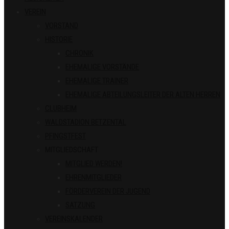
VEREIN
VORSTAND
HISTORIE
CHRONIK
EHEMALIGE VORSTÄNDE
EHEMALIGE TRAINER
EHEMALIGE ABTEILUNGSLEITER DER ALTEN HERREN
CLUBHEIM
WALDSTADION BETZENTAL
PFINGSTFEST
MITGLIEDSCHAFT
MITGLIED WERDEN!
EHRENMITGLIEDER
FÖRDERVEREIN DER JUGEND
SATZUNG
VEREINSKALENDER